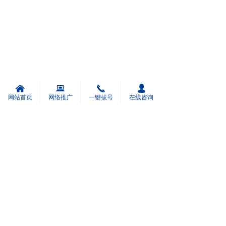
낀
뀵
끅
넙
网站首页
网络推广
一键拔号
在线咨询
版权所有：
河南广搜网络技术有限公司
豫ICP备2021024056号-1
本网站由阿里云提供云计算及安全服务
本网站支持
IPv6