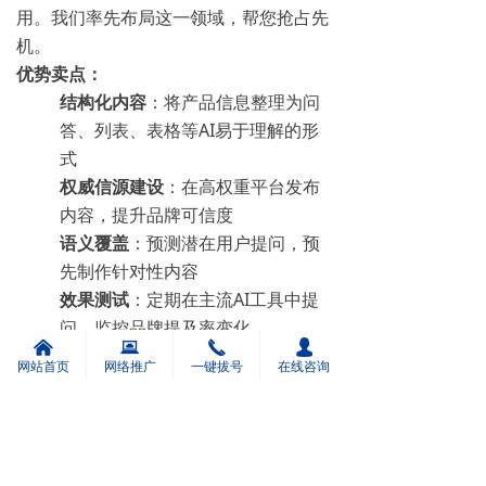
用。我们率先布局这一领域，帮您抢占先
机。
优势卖点：
结构化内容
：将产品信息整理为问
答、列表、表格等AI易于理解的形
式
权威信源建设
：在高权重平台发布
内容，提升品牌可信度
语义覆盖
：预测潜在用户提问，预
先制作针对性内容
效果测试
：定期在主流AI工具中提
问，监控品牌提及率变化
낀
뀵
끅
넙
河南广搜网络技术有限公司
是国内
网站首页
网络推广
一键拔号
在线咨询
GEO优化的先行者，为您提供专业
指导。请致电 19913870735 获取
详细资料。
前一个：
无
ꄴ